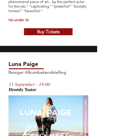
phenomenal piece of art... by the perfect actor
for the job." “captivating.” “powerful!” “brutally
honest.” “beautiful.”
No under 16
Buy Tickets
Luna Paige
Reisiger Albumbekendstelling
11 September - 19:00
Drostdy T
ea
te
r