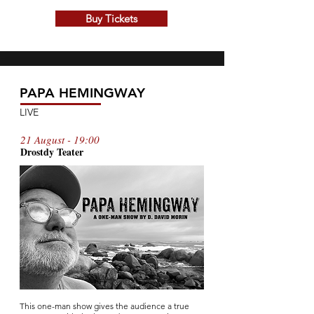
Buy Tickets
PAPA HEMINGWAY
LIVE
21 August - 19:00
Drostdy T
ea
te
r
This one-man show gives the audience a true