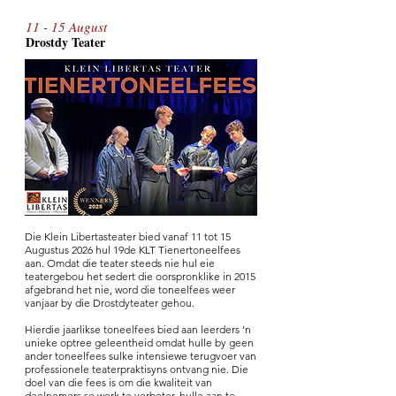
11 - 15 August
Drostdy T
ea
te
r
Die Klein Libertasteater bied vanaf 11 tot 15
Augustus 2026 hul 19de KLT Tienertoneelfees
aan. Omdat die teater steeds nie hul eie
teatergebou het sedert die oorspronklike in 2015
afgebrand het nie, word die toneelfees weer
vanjaar by die Drostdyteater gehou.
Hierdie jaarlikse toneelfees bied aan leerders ‘n
unieke optree geleentheid omdat hulle by geen
ander toneelfees sulke intensiewe terugvoer van
professionele teaterpraktisyns ontvang nie. Die
doel van die fees is om die kwaliteit van
deelnemers se werk te verbeter, hulle aan te