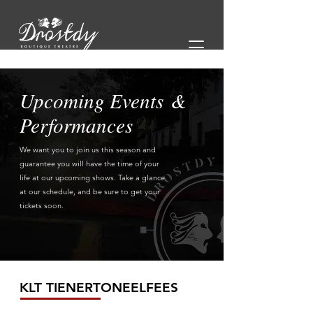
Upcoming Events
&
Performances
We want you to join us this season and
guarantee you will have the time of your
life at our upcoming shows. Take a glance
at our schedule, and be sure to get your
tickets soon.
KLT TIENERTONEELFEES