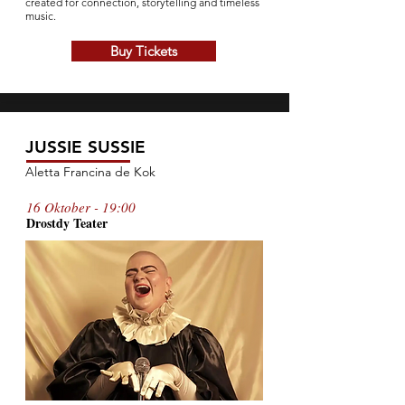
created for connection, storytelling and timeless
music.
Buy Tickets
JUSSIE SUSSIE
Aletta Francina de Kok
16 Oktober - 19:00
Drostdy T
ea
te
r