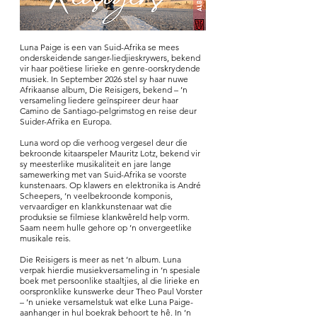
Luna Paige is een van Suid-Afrika se mees
onderskeidende sanger-liedjieskrywers, bekend
vir haar poëtiese lirieke en genre-oorskrydende
musiek. In September 2026 stel sy haar nuwe
Afrikaanse album, Die Reisigers, bekend – ’n
versameling liedere geïnspireer deur haar
Camino de Santiago-pelgrimstog en reise deur
Suider-Afrika en Europa.
Luna word op die verhoog vergesel deur die
bekroonde kitaarspeler Mauritz Lotz, bekend vir
sy meesterlike musikaliteit en jare lange
samewerking met van Suid-Afrika se voorste
kunstenaars. Op klawers en elektronika is André
Scheepers, ’n veelbekroonde komponis,
vervaardiger en klankkunstenaar wat die
produksie se filmiese klankwêreld help vorm.
Saam neem hulle gehore op ’n onvergeetlike
musikale reis.
Die Reisigers is meer as net ’n album. Luna
verpak hierdie musiekversameling in ’n spesiale
boek met persoonlike staaltjies, al die lirieke en
oorspronklike kunswerke deur Theo Paul Vorster
– ’n unieke versamelstuk wat elke Luna Paige-
aanhanger in hul boekrak behoort te hê. In ’n