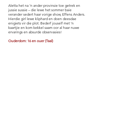
Aletta het na ’n ander provinsie toe getrek en
jussie sussie – die lewe het sommer baie
verander sedert haar vorige show, Effens Anders.
Hierdie girl lewe kliphard en doen deesdae
enigiets vir die plot. Bederf jouself met ’n
kaartjie en kom kekkel saam oor al haar nuwe
ervarings en absurde observasies!
Ouderdom: 16 en ouer (Taal)
Koop Kaatjies
KENAN ENNIE KLOPSE
23 October - 19:00
Drostdy T
ea
te
r