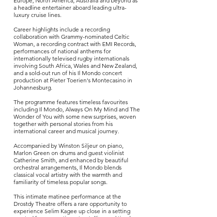
Europe, North America, Australia and beyond as
a headline entertainer aboard leading ultra-
luxury cruise lines.
Career highlights include a recording
collaboration with Grammy-nominated Celtic
Woman, a recording contract with EMI Records,
performances of national anthems for
internationally televised rugby internationals
involving South Africa, Wales and New Zealand,
and a sold-out run of his Il Mondo concert
production at Pieter Toerien's Montecasino in
Johannesburg.
The programme features timeless favourites
including Il Mondo, Always On My Mind and The
Wonder of You with some new surprises, woven
together with personal stories from his
international career and musical journey.
Accompanied by Winston Siljeur on piano,
Marlon Green on drums and guest violinist
Catherine Smith, and enhanced by beautiful
orchestral arrangements, Il Mondo blends
classical vocal artistry with the warmth and
familiarity of timeless popular songs.
This intimate matinee performance at the
Drostdy Theatre offers a rare opportunity to
experience Selim Kagee up close in a setting