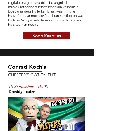
digitale era glo Luna dit is belangrik dat
musiekliefhebbers iets tasbaar kan vashou: ’n
boek waardeur hulle kan blaai, waarin hulle
hulself in haar musiekwêreld kan verdiep en wat
hulle as ’n blywende herinnering ná die konsert
huis toe kan neem.
Koop Kaartjies
Conrad Koch’s
CHESTER’S GOT TALENT
18 September - 19:00
Drostdy T
ea
te
r