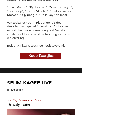
“Sarie Marais”, “Byeboerwa”, “Sarah de Jager”,
“Leeuloop”, “Toeter Skoeter”, “Stukkie van der
Merwe”, “Is jy bang?”, “De la Rey” en meer!
Van toeka tot nou. ’n Plesierige reis deur
dekades. Kom geniet ’n aand van Afrikaanse
musiek, kultuur en samehorigheid. Van die
eerste noot tot die laaste refrein is jy deel van
die ervaring.
Beleef Afrikaans soos nog nooit tevore nie!
Koop Kaartjies
SELIM KAGEE LIVE
IL MONDO
27 September - 15:00
Drostdy T
ea
te
r