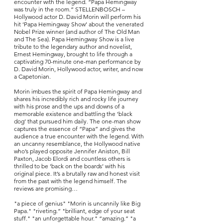
encounter with the legend. “Papa Hemingway
was truly in the room.” STELLENBOSCH –
Hollywood actor D. David Morin will perform his
hit ‘Papa Hemingway Show’ about the venerated
Nobel Prize winner (and author of The Old Man
and The Sea). Papa Hemingway Show is a live
tribute to the legendary author and novelist,
Ernest Hemingway, brought to life through a
captivating 70-minute one-man performance by
D. David Morin, Hollywood actor, writer, and now
a Capetonian.
Morin imbues the spirit of Papa Hemingway and
shares his incredibly rich and rocky life journey
with his prose and the ups and downs of a
memorable existence and battling the ‘black
dog’ that pursued him daily. The one-man show
captures the essence of “Papa” and gives the
audience a true encounter with the legend. With
an uncanny resemblance, the Hollywood native
who’s played opposite Jennifer Aniston, Bill
Paxton, Jacob Elordi and countless others is
thrilled to be ‘back on the boards’ with his
original piece. It’s a brutally raw and honest visit
from the past with the legend himself. The
reviews are promising…
"a piece of genius" "Morin is uncannily like Big
Papa." "riveting.” "brilliant, edge of your seat
stuff." "an unforgettable hour." “amazing.” "a