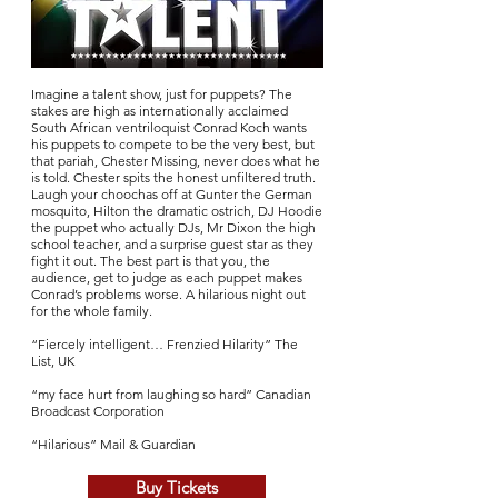
Imagine a talent show, just for puppets? The
stakes are high as internationally acclaimed
South African ventriloquist Conrad Koch wants
his puppets to compete to be the very best, but
that pariah, Chester Missing, never does what he
is told. Chester spits the honest unfiltered truth.
Laugh your choochas off at Gunter the German
mosquito, Hilton the dramatic ostrich, DJ Hoodie
the puppet who actually DJs, Mr Dixon the high
school teacher, and a surprise guest star as they
fight it out. The best part is that you, the
audience, get to judge as each puppet makes
Conrad’s problems worse. A hilarious night out
for the whole family.
“Fiercely intelligent… Frenzied Hilarity” The
List, UK
“my face hurt from laughing so hard” Canadian
Broadcast Corporation
“Hilarious” Mail & Guardian
Buy Tickets