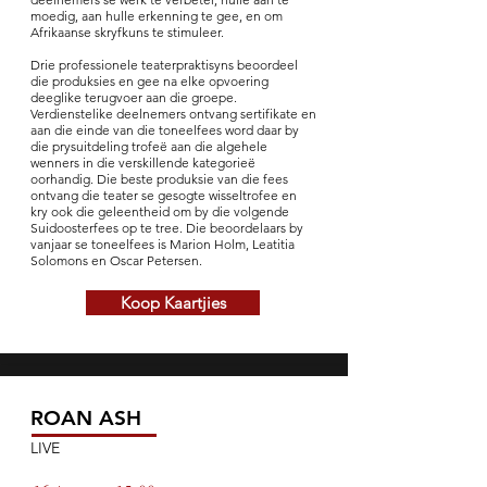
moedig, aan hulle erkenning te gee, en om
Afrikaanse skryfkuns te stimuleer.
Drie professionele teaterpraktisyns beoordeel
die produksies en gee na elke opvoering
deeglike terugvoer aan die groepe.
Verdienstelike deelnemers ontvang sertifikate en
aan die einde van die toneelfees word daar by
die prysuitdeling trofeë aan die algehele
wenners in die verskillende kategorieë
oorhandig. Die beste produksie van die fees
ontvang die teater se gesogte wisseltrofee en
kry ook die geleentheid om by die volgende
Suidoosterfees op te tree. Die beoordelaars by
vanjaar se toneelfees is Marion Holm, Leatitia
Solomons en Oscar Petersen.
Koop Kaartjies
ROAN ASH
LIVE