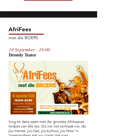
AfriFees
met die BOERS
19 September - 19:00
Drostdy T
ea
te
r
Sing en dans saam met die grootste Afrikaanse
liedjies van alle tye. Dis nie net vermaak nie, dis
jou mense, jou taal, jou kultuur, jou fees! ’n
Saamsingfees wat jou voete laat roer.